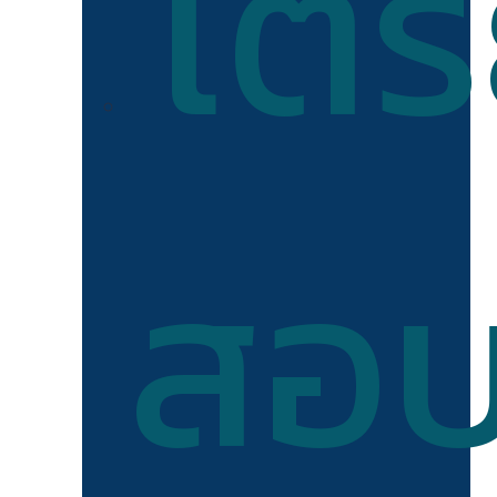
เตร
สอ