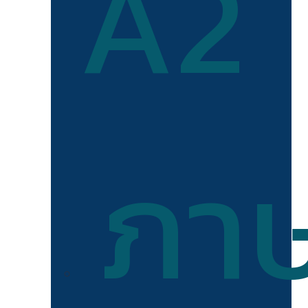
A2
ภา