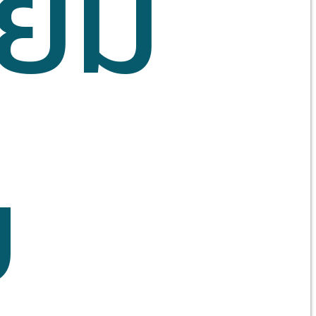
ียม
บ