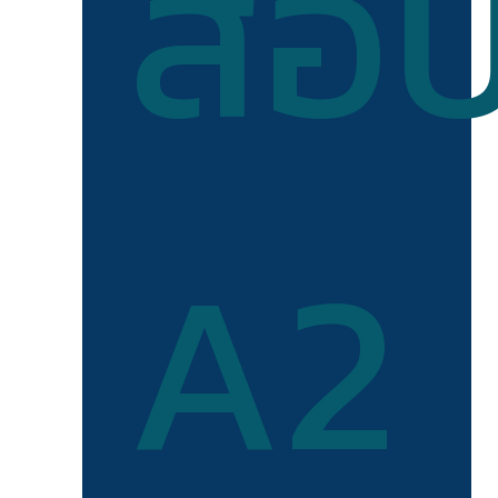
สอ
A2