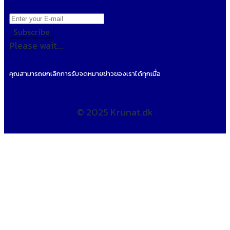
Subscribe
Please wait...
คุณสามารถยกเลิกการรับจดหมายข่าวของเราได้ทุกเมื่อ
© 2025 Krunat.dk
Sign In
The password must have a
minimum of 8 characters of numbers and letters,